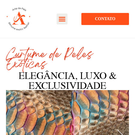
CONTATO
Curtume de Peles
Exóticas
ELEGÂNCIA, LUXO &
EXCLUSIVIDADE